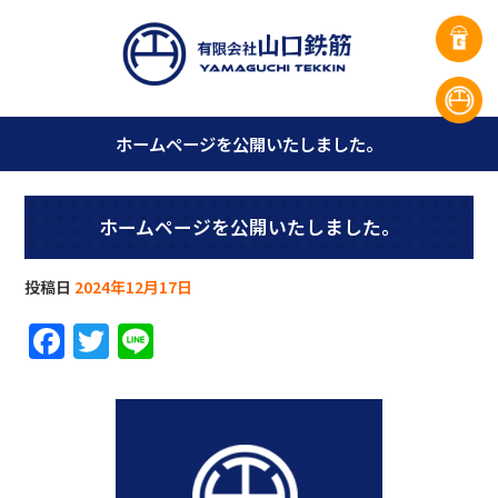
ホームページを公開いたしました。
ホームページを公開いたしました。
投稿日
2024年12月17日
F
T
Li
a
w
n
c
it
e
e
te
b
r